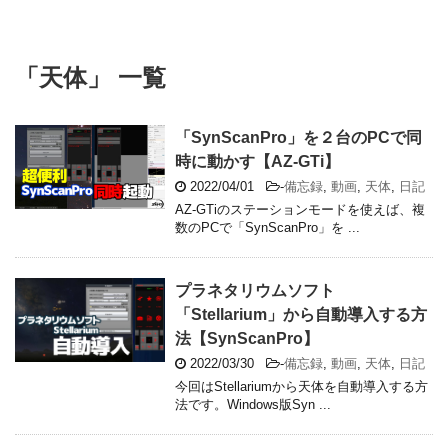
「天体」 一覧
「SynScanPro」を２台のPCで同
時に動かす【AZ-GTi】
2022/04/01
-
備忘録
,
動画
,
天体
,
日記
AZ-GTiのステーションモードを使えば、複
数のPCで「SynScanPro」を ...
プラネタリウムソフト
「Stellarium」から自動導入する方
法【SynScanPro】
2022/03/30
-
備忘録
,
動画
,
天体
,
日記
今回はStellariumから天体を自動導入する方
法です。Windows版Syn ...