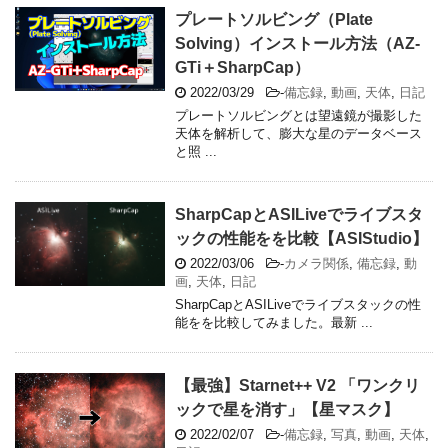
プレートソルビング（Plate
Solving）インストール方法（AZ-
GTi＋SharpCap）
2022/03/29
-
備忘録
,
動画
,
天体
,
日記
プレートソルビングとは望遠鏡が撮影した
天体を解析して、膨大な星のデータベース
と照 ...
SharpCapとASILiveでライブスタ
ックの性能をを比較【ASIStudio】
2022/03/06
-
カメラ関係
,
備忘録
,
動
画
,
天体
,
日記
SharpCapとASILiveでライブスタックの性
能をを比較してみました。最新 ...
【最強】Starnet++ V2 「ワンクリ
ックで星を消す」【星マスク】
2022/02/07
-
備忘録
,
写真
,
動画
,
天体
,