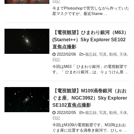
日記
今までPhotoshopで苦労しながら作っていた
星マスクですが、最近Starne ...
【電視観望】ひまわり銀河（M63）
(Starnet++）Sky Explorer SE102
直焦点撮影
2022/02/06
-
備忘録
,
写真
,
動画
,
天体
,
日記
今回はM63「 ひまわり銀河」の電視観望で
す。「 ひまわり銀河」は、りょうけん座 ...
【電視観望】M109渦巻銀河（おお
ぐま座、NGC3992）Sky Explorer
SE102直焦点撮影
2022/02/05
-
備忘録
,
写真
,
動画
,
天体
,
日記
今回はM109の電視観望です。M109はおお
ぐま座に位置する渦巻き銀河で、ひしゃ ...