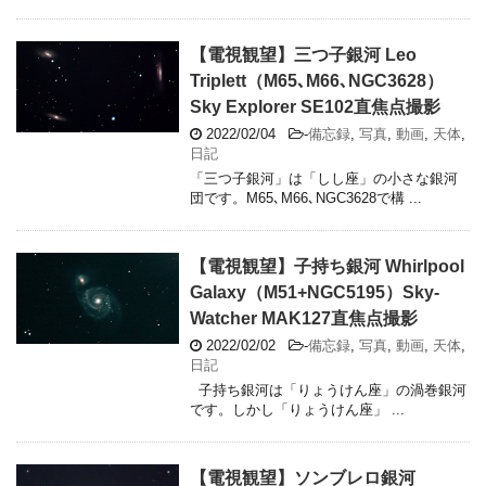
【電視観望】三つ子銀河 Leo
Triplett（M65､M66､NGC3628）
Sky Explorer SE102直焦点撮影
2022/02/04
-
備忘録
,
写真
,
動画
,
天体
,
日記
「三つ子銀河」は「しし座」の小さな銀河
団です。M65､M66､NGC3628で構 ...
【電視観望】子持ち銀河 Whirlpool
Galaxy（M51+NGC5195）Sky-
Watcher MAK127直焦点撮影
2022/02/02
-
備忘録
,
写真
,
動画
,
天体
,
日記
子持ち銀河は「りょうけん座」の渦巻銀河
です。しかし「りょうけん座」 ...
【電視観望】ソンブレロ銀河