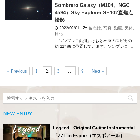
Sombrero Galaxy（M104、NGC
4594）Sky Explorer SE102直焦点
撮影
2022/02/01
-
備忘録
,
写真
,
動画
,
天体
,
日記
「ソンブレロ銀河」はおとめ座のスピカの
約 11° 西に位置しています。ソンブレロ ...
2
…
« Previous
1
3
9
Next »
NEW ENTRY
Legend - Original Guitar Instrumental
「ZZL in Espoir（エスポアール）