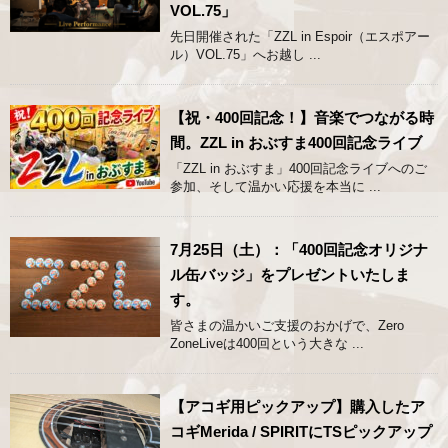
VOL.75」
先日開催された「ZZL in Espoir（エスポアー
ル）VOL.75」へお越し ...
【祝・400回記念！】音楽でつながる時
間。ZZL in おぶすま400回記念ライブ
「ZZL in おぶすま」400回記念ライブへのご
参加、そして温かい応援を本当に ...
7月25日（土）：「400回記念オリジナ
ル缶バッジ」をプレゼントいたしま
す。
皆さまの温かいご支援のおかげで、Zero
ZoneLiveは400回という大きな ...
【アコギ用ピックアップ】購入したア
コギMerida / SPIRITにTSピックアップ