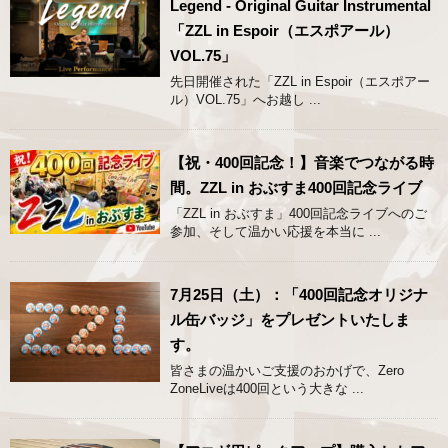
Legend - Original Guitar Instrumental
「ZZL in Espoir（エスポアール）
VOL.75」
先日開催された「ZZL in Espoir（エスポアー
ル）VOL.75」へお越し ...
【祝・400回記念！】音楽でつながる時
間。ZZL in おぶすま400回記念ライブ
「ZZL in おぶすま」400回記念ライブへのご
参加、そして温かい応援を本当に ...
7月25日（土）：「400回記念オリジナ
ル缶バッジ」をプレゼントいたしま
す。
皆さまの温かいご支援のおかげで、Zero
ZoneLiveは400回という大きな ...