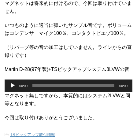
マグネットは将来的に付けるので、今回は取り付けていま
せん。
いつものように適当に弾いたサンプル音です。ボリューム
はコンデンサーマイク100％、コンタクトピエゾ100％。
（リバーブ等の音の加工はしていません。ラインからの直
録りです）
Martin D-28(97年製)+TSピックアップシステム3LVWの音
音
00:00
00:00
声
プ
マグネット無しですから、本質的にはシステム2LVWと同
レ
等となります。
ー
ヤ
今回は取り付けありがとうございました。
ー
-
TSピックアップ取付情報