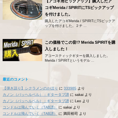
【アコギ用ピックアップ】購入したア
コギMerida / SPIRITにTSピックアップ
を付けました。
購入したアコギMerida / SPIRITにTSピックア
ップを付けました。２チ ...
この価格でこの音!? Merida SPIRITを購
入しました！
アコースティックギターを購入しました。
Merida / SPIRITというモデル ...
最近のコメント
【弾き語り】シクラメンのかほり
に
333985
より
カノン（パッヘルベル）：ギタータブ譜
に
sakai
より
カノン（パッヘルベル）：ギタータブ譜
に
Leo
より
コンドルは飛んでいく（TAB譜）
に
sakai
より
コンドルは飛んでいく（TAB譜）
に
満田裕司
より