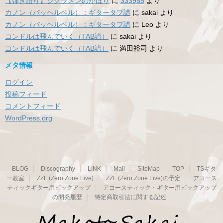
【弾き語り】シクラメンのかほり
に
333985
より
カノン（パッヘルベル）：ギタータブ譜
に
sakai
より
カノン（パッヘルベル）：ギタータブ譜
に
Leo
より
コンドルは飛んでいく（TAB譜）
に
sakai
より
コンドルは飛んでいく（TAB譜）
に
満田裕司
より
メタ情報
ログイン
投稿フィード
コメントフィード
WordPress.org
BLOG
Discography
LINK
Mail
SiteMap
TOP
TSギタ
ー教室
ZZL (Zero Zone Live)
ZZL (Zero Zone Live)の予定
アコース
ティックギター用ピックアップ
アコースティック・ギター用ピックアップ
の開発履歴
特定商取引法に関する記述