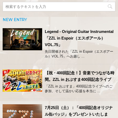
NEW ENTRY
Legend - Original Guitar Instrumental
「ZZL in Espoir（エスポアール）
VOL.75」
先日開催された「ZZL in Espoir（エスポアー
ル）VOL.75」へお越し ...
【祝・400回記念！】音楽でつながる時
間。ZZL in おぶすま400回記念ライブ
「ZZL in おぶすま」400回記念ライブへのご
参加、そして温かい応援を本当に ...
7月25日（土）：「400回記念オリジナ
ル缶バッジ」をプレゼントいたしま