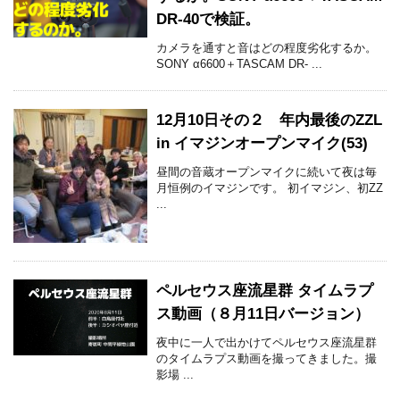
DR-40で検証。
カメラを通すと音はどの程度劣化するか。
SONY α6600＋TASCAM DR- ...
12月10日その２ 年内最後のZZL
in イマジンオープンマイク(53)
昼間の音蔵オープンマイクに続いて夜は毎
月恒例のイマジンです。 初イマジン、初ZZ
...
ペルセウス座流星群 タイムラプ
ス動画（８月11日バージョン）
夜中に一人で出かけてペルセウス座流星群
のタイムラプス動画を撮ってきました。撮
影場 ...