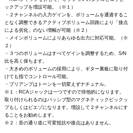
ックアップを増設可能。（※１）
・２チャンネルの入力ゲインを、ボリュームを通過するこ
となく調整できるアクティブボリューム回路により「接点
による劣化」のない増幅が可能（※２）
・メインボリュームによりあらゆる出力に対応可能。（※
２）
・３つのボリュームはすべてゲインを調整するため、S/N
比を高く保ちます。
・大きめのボリュームの採用により、ギター裏板に取り付
けても指でコントロール可能。
・プリアンプはトーンを一切変えずナチュナル。
※１：RCAジャックは一つですので排他的になります。
取り付けられるのはパッシブ型のマグネティックピックッ
プもしくはピエゾになります。増設して２チャンネルにす
ることをお勧めします。
※２：音の通り道に可変抵抗や接点はありません。