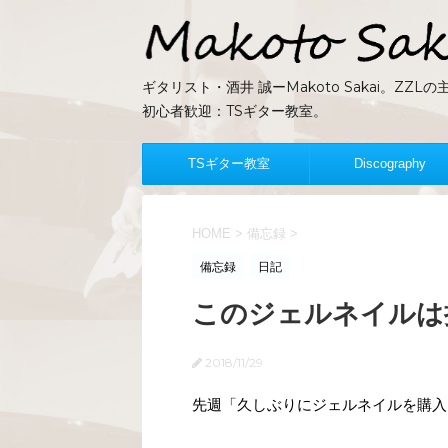
ギタリスト・酒井 誠ーMakoto Sakai。Z
初心者歓迎：TSギター教室。
TSギター教室
Discography
HOME
>
備忘録
>
備忘録
日記
このジェルネイルは
2018/11/29
先週「久しぶりにジェルネイルを購入