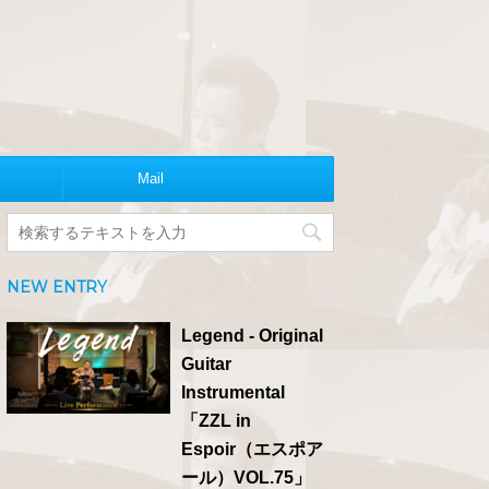
Mail
NEW ENTRY
Legend - Original
Guitar
Instrumental
「ZZL in
Espoir（エスポア
ール）VOL.75」