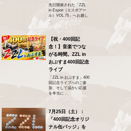
先日開催された「ZZL
in Espoir（エスポアー
ル）VOL.75」へお越し
...
【祝・400回記
念！】音楽でつな
がる時間。ZZL in
おぶすま400回記念
ライブ
「ZZL in おぶすま」400
回記念ライブへのご参
加、そして温かい応援
を本当に ...
7月25日（土）：
「400回記念オリジ
ナル缶バッジ」を