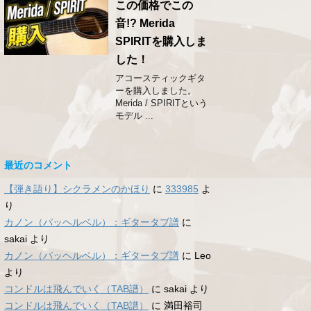
この価格でこの
音!? Merida
SPIRITを購入しま
した！
アコースティックギタ
ーを購入しました。
Merida / SPIRITという
モデル ...
最近のコメント
【弾き語り】シクラメンのかほり
に
333985
よ
り
カノン（パッヘルベル）：ギタータブ譜
に
sakai
より
カノン（パッヘルベル）：ギタータブ譜
に
Leo
より
コンドルは飛んでいく（TAB譜）
に
sakai
より
コンドルは飛んでいく（TAB譜）
に
満田裕司