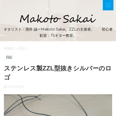
ギタリスト・酒井 誠ーMakoto Sakai。ZZLの主催者。 初心者
歓迎：TSギター教室。
HOME
>
日記
>
日記
ステンレス製ZZL型抜きシルバーのロ
ゴ
2014/05/27