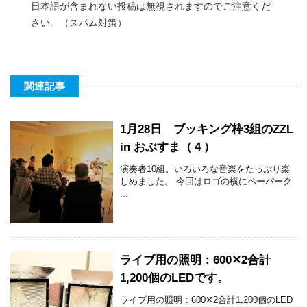
日本語が含まれない投稿は無視されますのでご注意くだ
さい。（スパム対策）
関連記事
1月28日 ブッキング枠3組のZZL
in おぶすま（４）
演奏者10組。いろいろな音楽をたっぷり楽
しめました。 今回はロゴの横にペーパーク
...
ライブ用の照明：600✕2合計
1,200個のLEDです。
ライブ用の照明：600✕2合計1,200個のLED