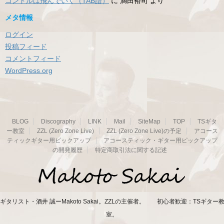
コンドルは飛んでいく（TAB譜）
に
満田裕司
より
メタ情報
ログイン
投稿フィード
コメントフィード
WordPress.org
BLOG
Discography
LINK
Mail
SiteMap
TOP
TSギタ
ー教室
ZZL (Zero Zone Live)
ZZL (Zero Zone Live)の予定
アコース
ティックギター用ピックアップ
アコースティック・ギター用ピックアップ
の開発履歴
特定商取引法に関する記述
ギタリスト・酒井 誠ーMakoto Sakai。ZZLの主催者。 初心者歓迎：TSギター
室。