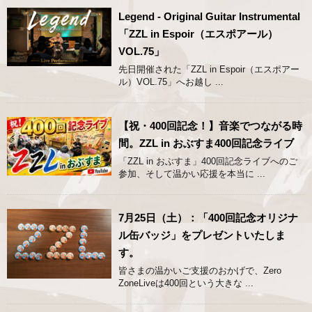
Legend - Original Guitar Instrumental
「ZZL in Espoir（エスポアール）
VOL.75」
先日開催された「ZZL in Espoir（エスポアー
ル）VOL.75」へお越し ...
【祝・400回記念！】音楽でつながる時
間。ZZL in おぶすま400回記念ライブ
「ZZL in おぶすま」400回記念ライブへのご
参加、そして温かい応援を本当に ...
7月25日（土）：「400回記念オリジナ
ル缶バッジ」をプレゼントいたしま
す。
皆さまの温かいご支援のおかげで、Zero
ZoneLiveは400回という大きな ...