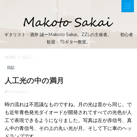
ギタリスト・酒井 誠ーMakoto Sakai。ZZLの主催者。 初心者
歓迎：TSギター教室。
HOME
>
日記
>
日記
人工光の中の満月
2014/06/14
時の流れは不思議なものですね。月の光は昔から同じ。で
も近年青色発光ダイオードが開発されてすべての光色が人
工で表現できるようになりました。写真は左が赤信号、真
ん中の青信号、その上の丸い光が月。そして下に車のヘッ
ドランプです。