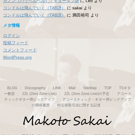
カノン（パッヘルベル）：ギタータブ譜
に
Leo
より
コンドルは飛んでいく（TAB譜）
に
sakai
より
コンドルは飛んでいく（TAB譜）
に
満田裕司
より
メタ情報
ログイン
投稿フィード
コメントフィード
WordPress.org
BLOG
Discography
LINK
Mail
SiteMap
TOP
TSギタ
ー教室
ZZL (Zero Zone Live)
ZZL (Zero Zone Live)の予定
アコース
ティックギター用ピックアップ
アコースティック・ギター用ピックアップ
の開発履歴
特定商取引法に関する記述