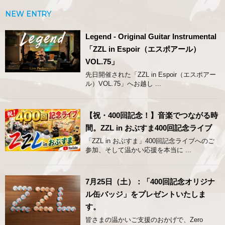
NEW ENTRY
Legend - Original Guitar Instrumental
「ZZL in Espoir（エスポアール）
VOL.75」
先日開催された「ZZL in Espoir（エスポアー
ル）VOL.75」へお越し ...
【祝・400回記念！】音楽でつながる時
間。ZZL in おぶすま400回記念ライブ
「ZZL in おぶすま」400回記念ライブへのご
参加、そして温かい応援を本当に ...
7月25日（土）：「400回記念オリジナ
ル缶バッジ」をプレゼントいたしま
す。
皆さまの温かいご支援のおかげで、Zero