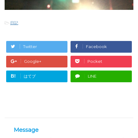
-
日記
Twitter
Facebook
Google+
Pocket
B!
はてブ
LINE
Message