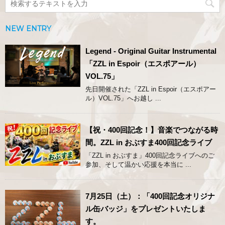
NEW ENTRY
Legend - Original Guitar Instrumental
「ZZL in Espoir（エスポアール）
VOL.75」
先日開催された「ZZL in Espoir（エスポアー
ル）VOL.75」へお越し ...
【祝・400回記念！】音楽でつながる時
間。ZZL in おぶすま400回記念ライブ
「ZZL in おぶすま」400回記念ライブへのご
参加、そして温かい応援を本当に ...
7月25日（土）：「400回記念オリジナ
ル缶バッジ」をプレゼントいたしま
す。