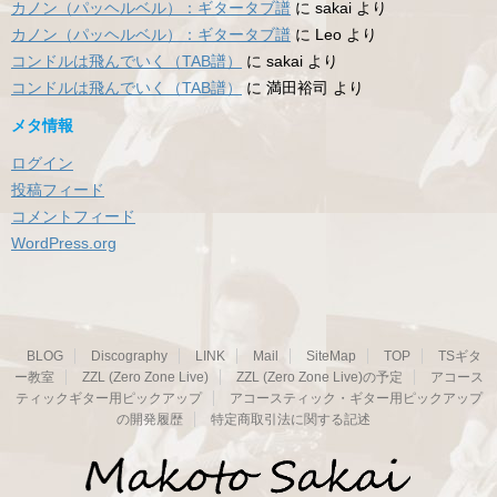
カノン（パッヘルベル）：ギタータブ譜
に
sakai
より
カノン（パッヘルベル）：ギタータブ譜
に
Leo
より
コンドルは飛んでいく（TAB譜）
に
sakai
より
コンドルは飛んでいく（TAB譜）
に
満田裕司
より
メタ情報
ログイン
投稿フィード
コメントフィード
WordPress.org
BLOG
Discography
LINK
Mail
SiteMap
TOP
TSギタ
ー教室
ZZL (Zero Zone Live)
ZZL (Zero Zone Live)の予定
アコース
ティックギター用ピックアップ
アコースティック・ギター用ピックアップ
の開発履歴
特定商取引法に関する記述