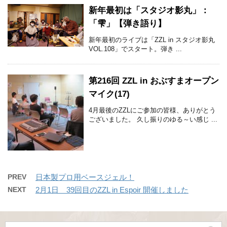
新年最初は「スタジオ影丸」：
「雫」【弾き語り】
新年最初のライブは「ZZL in スタジオ影丸
VOL.108」でスタート。弾き ...
第216回 ZZL in おぶすまオープン
マイク(17)
4月最後のZZLにご参加の皆様、ありがとう
ございました。 久し振りのゆる～い感じ ...
PREV
日本製プロ用ベースジェル！
NEXT
2月1日 39回目のZZL in Espoir 開催しました