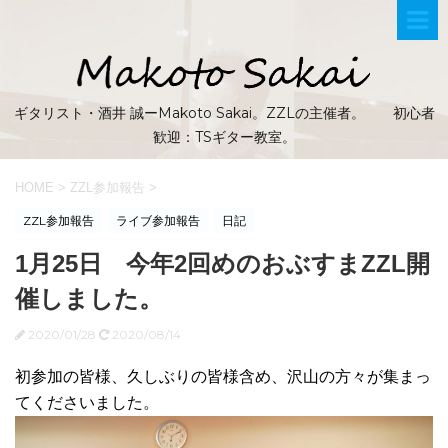
ギタリスト・酒井 誠ーMakoto Sakai。ZZLの主催者。 初心者
歓迎：TSギター教室。
HOME
>
ZZL参加報告
>
ZZL参加報告
ライブ参加報告
日記
1月25日 今年2回めのおぶすまZZL開
催しました。
2020/01/28
2020/08/14
初参加の皆様、久しぶりの皆様含め、沢山の方々が集まっ
てくださいました。