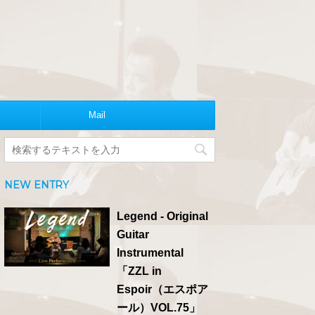
Mail
NEW ENTRY
Legend - Original
Guitar
Instrumental
「ZZL in
Espoir（エスポア
ール）VOL.75」