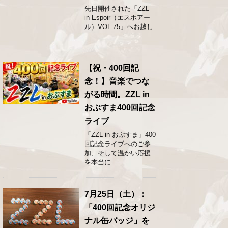
先日開催された「ZZL
in Espoir（エスポアー
ル）VOL.75」へお越し
...
【祝・400回記
念！】音楽でつな
がる時間。ZZL in
おぶすま400回記念
ライブ
「ZZL in おぶすま」400
回記念ライブへのご参
加、そして温かい応援
を本当に ...
7月25日（土）：
「400回記念オリジ
ナル缶バッジ」を