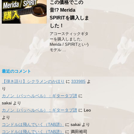
この価格でこの
音!? Merida
SPIRITを購入しま
した！
アコースティックギタ
ーを購入しました。
Merida / SPIRITという
モデル ...
最近のコメント
【弾き語り】シクラメンのかほり
に
333985
よ
り
カノン（パッヘルベル）：ギタータブ譜
に
sakai
より
カノン（パッヘルベル）：ギタータブ譜
に
Leo
より
コンドルは飛んでいく（TAB譜）
に
sakai
より
コンドルは飛んでいく（TAB譜）
に
満田裕司