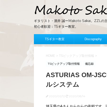
ギタリスト・酒井 誠ーMakoto Sakai。Z
初心者歓迎：TSギター教室。
TSギター教室
Discography
HOME
>
TSピックアップ取付情報
>
TSピックアップ取付情報
備忘録
ASTURIAS OM-
ルシステム
2020/02/12
2020/08/14
埼玉県のAさんからからの依頼です。