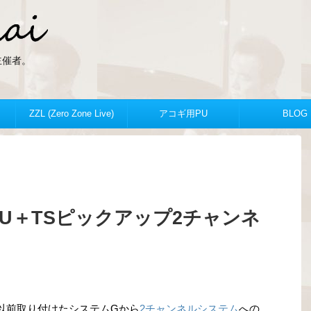
ZLの主催者。
ZZL (Zero Zone Live)
アコギ用PU
BLOG
JSCU＋TSピックアップ2チャンネ
以前取り付けたシステムGから
2チャンネルシステム
への