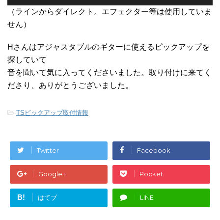
声
プ
（ラインからダイレクト。エフェクター等は使用していま
レ
せん）
ー
ヤ
Hさんはアジャスタブルのギターに使えるピックアップを
ー
探していて
音を聞いて気に入ってくださいました。取り付けに来てく
ださり、ありがとうございました。
-
TSピックアップ取付情報
Twitter
Facebook
Google+
Pocket
B!
はてブ
LINE