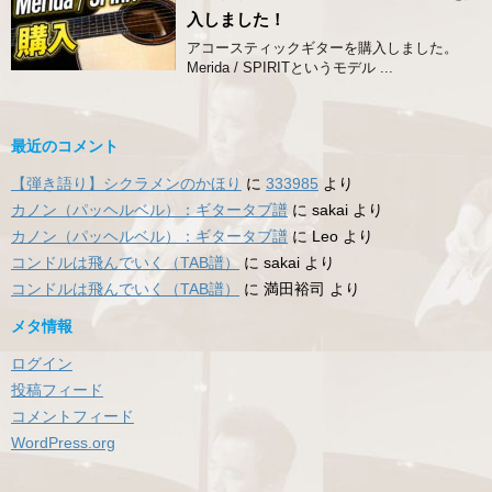
入しました！
アコースティックギターを購入しました。
Merida / SPIRITというモデル ...
最近のコメント
【弾き語り】シクラメンのかほり
に
333985
より
カノン（パッヘルベル）：ギタータブ譜
に
sakai
より
カノン（パッヘルベル）：ギタータブ譜
に
Leo
より
コンドルは飛んでいく（TAB譜）
に
sakai
より
コンドルは飛んでいく（TAB譜）
に
満田裕司
より
メタ情報
ログイン
投稿フィード
コメントフィード
WordPress.org