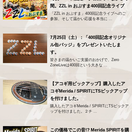
間。ZZL in おぶすま400回記念ライブ
「ZZL in おぶすま」400回記念ライブへのご
参加、そして温かい応援を本当に ...
7月25日（土）：「400回記念オリジナ
ル缶バッジ」をプレゼントいたしま
す。
皆さまの温かいご支援のおかげで、Zero
ZoneLiveは400回という大きな ...
【アコギ用ピックアップ】購入したア
コギMerida / SPIRITにTSピックアップ
を付けました。
購入したアコギMerida / SPIRITにTSピックア
ップを付けました。２チ ...
この価格でこの音!? Merida SPIRITを購