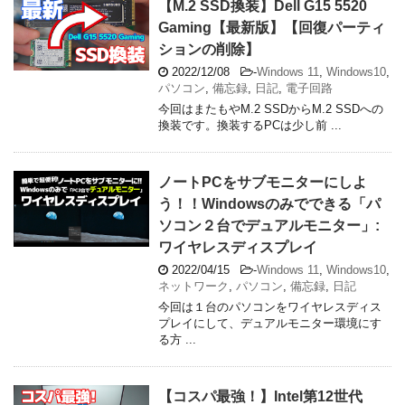
【M.2 SSD換装】Dell G15 5520
Gaming【最新版】【回復パーティ
ションの削除】
2022/12/08
-
Windows 11
,
Windows10
,
パソコン
,
備忘録
,
日記
,
電子回路
今回はまたもやM.2 SSDからM.2 SSDへの
換装です。換装するPCは少し前 ...
ノートPCをサブモニターにしよ
う！！Windowsのみでできる「パ
ソコン２台でデュアルモニター」:
ワイヤレスディスプレイ
2022/04/15
-
Windows 11
,
Windows10
,
ネットワーク
,
パソコン
,
備忘録
,
日記
今回は１台のパソコンをワイヤレスディス
プレイにして、デュアルモニター環境にす
る方 ...
【コスパ最強！】Intel第12世代