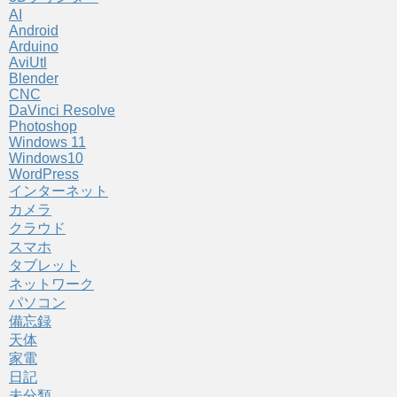
AI
Android
Arduino
AviUtl
Blender
CNC
DaVinci Resolve
Photoshop
Windows 11
Windows10
WordPress
インターネット
カメラ
クラウド
スマホ
タブレット
ネットワーク
パソコン
備忘録
天体
家電
日記
未分類