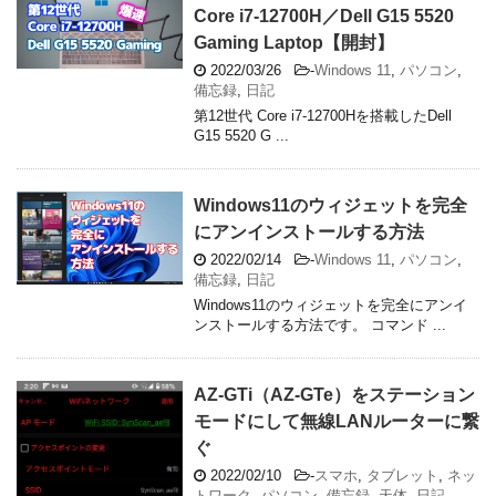
Core i7-12700H／Dell G15 5520
Gaming Laptop【開封】
2022/03/26
-
Windows 11
,
パソコン
,
備忘録
,
日記
第12世代 Core i7-12700Hを搭載したDell
G15 5520 G ...
Windows11のウィジェットを完全
にアンインストールする方法
2022/02/14
-
Windows 11
,
パソコン
,
備忘録
,
日記
Windows11のウィジェットを完全にアンイ
ンストールする方法です。 コマンド ...
AZ-GTi（AZ-GTe）をステーション
モードにして無線LANルーターに繋
ぐ
2022/02/10
-
スマホ
,
タブレット
,
ネッ
トワーク
,
パソコン
,
備忘録
,
天体
,
日記