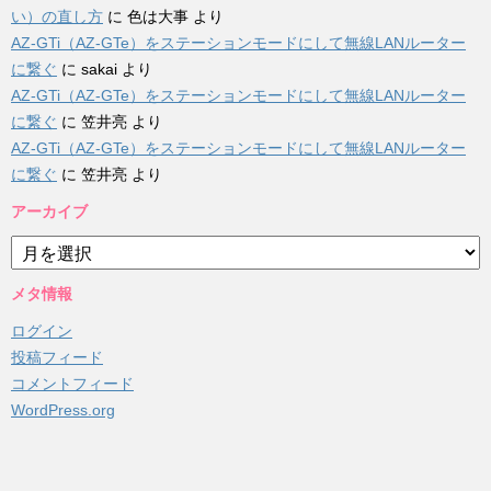
い）の直し方
に
色は大事
より
AZ-GTi（AZ-GTe）をステーションモードにして無線LANルーター
に繋ぐ
に
sakai
より
AZ-GTi（AZ-GTe）をステーションモードにして無線LANルーター
に繋ぐ
に
笠井亮
より
AZ-GTi（AZ-GTe）をステーションモードにして無線LANルーター
に繋ぐ
に
笠井亮
より
アーカイブ
ア
ー
カ
メタ情報
イ
ログイン
ブ
投稿フィード
コメントフィード
WordPress.org