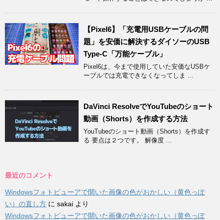
【Pixel6】「充電用USBケーブルの問
題」を安価に解決するダイソーのUSB
Type-C「万能ケーブル」
Pixel6は、今まで使用していた安価なUSBケ
ーブルでは充電できなくなってしま ...
DaVinci ResolveでYouTubeのショート
動画（Shorts）を作成する方法
YouTubeのショート動画（Shorts）を作成す
る 要点は２つです。 解像度 ...
最近のコメント
Windowsフォトビューアで開いた画像の色がおかしい（黄色っぽ
い）の直し方
に
sakai
より
Windowsフォトビューアで開いた画像の色がおかしい（黄色っぽ