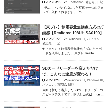
2023/03/19
-
Photoshop
,
備忘録
,
日記
予め小さいサイズにした写真を一つのフォ
ルダに入れておきます。 Ph ...
【東プレ】静電容量無接点方式の打
鍵感【Realforce 108UH SA0100】
2023/01/29
-
Windows 11
,
パソコン
,
備忘録
,
日記
ヤフオクにて静電容量無接点方式のキーボ
ードを入手しました。 東プレ Realfo ...
SDカードリーダーを変えただけ
で、こんなに速度が変わる！
2022/12/13
-
Windows 11
,
Windows10
,
パソコン
,
備忘録
,
日記
今回は新しく購入したSDカードリーダーの
スピードテストです。購入したのは、 un ...