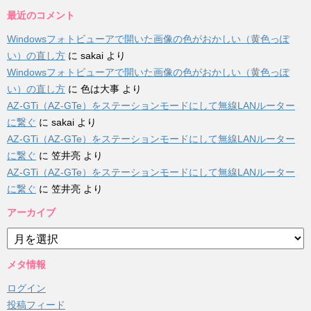
最近のコメント
Windowsフォトビューアで開いた画像の色がおかしい（黄色っぽ
い）の直し方
に
sakai
より
Windowsフォトビューアで開いた画像の色がおかしい（黄色っぽ
い）の直し方
に
色は大事
より
AZ-GTi（AZ-GTe）をステーションモードにして無線LANルーター
に繋ぐ
に
sakai
より
AZ-GTi（AZ-GTe）をステーションモードにして無線LANルーター
に繋ぐ
に
笠井亮
より
AZ-GTi（AZ-GTe）をステーションモードにして無線LANルーター
に繋ぐ
に
笠井亮
より
アーカイブ
ア
ー
カ
メタ情報
イ
ログイン
ブ
投稿フィード