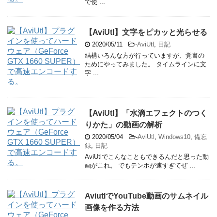
で使 ...
【AviUtl】文字をピカッと光らせる
2020/05/11
-
AviUtl
,
日記
結構いろんな方が行っていますが、覚書の
ためにやってみました。 タイムラインに文
字 ...
【AviUtl】「水滴エフェクトのつく
りかた」の動画の解析
2020/05/04
-
AviUtl
,
Windows10
,
備忘
録
,
日記
AviUtlでこんなこともできるんだと思った動
画がこれ。 でもテンポが速すぎてぜ ...
AviutlでYouTube動画のサムネイル
画像を作る方法