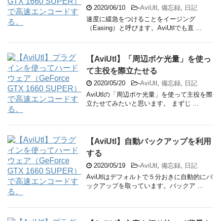
2020/06/10
-
AviUtl
,
備忘録
,
日記
速度に緩急をつけることをイージング
（Easing）と呼びます。AviUtlでも直 ...
【AviUtl】「周辺ボケ光量」を使っ
て主役を際立たせる
2020/05/20
-
AviUtl
,
備忘録
,
日記
AviUtlの「周辺ボケ光量」を使って主役を際
立たせてみたいと思います。 まずじ ...
【AviUtl】自動バックアップを利用
する
2020/05/19
-
AviUtl
,
備忘録
,
日記
AviUtlはデフォルトで５分おきに自動的にバ
ックアップを取っています。バックア ...