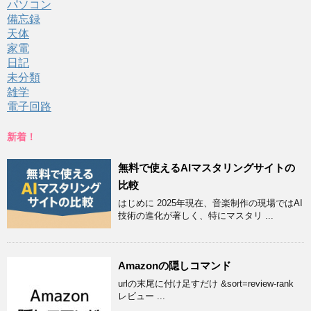
パソコン
備忘録
天体
家電
日記
未分類
雑学
電子回路
新着！
無料で使えるAIマスタリングサイトの
比較
はじめに 2025年現在、音楽制作の現場ではAI
技術の進化が著しく、特にマスタリ ...
Amazonの隠しコマンド
urlの末尾に付け足すだけ &sort=review-rank
レビュー ...