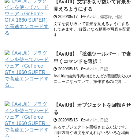
【AviUtl】文字を切り抜いて背景を
見えるようにする
2020/05/17
-
AviUtl
,
備忘録
,
日記
文字を切り抜いて背景を見えるようにする
してみます。 背景となる動画や写真を配置
す ...
【AviUtl】「拡張ツールバー」で素
早くコマンドを選択！
2020/05/16
-
AviUtl
,
日記
AviUtlの編集作業のほとんどが階層形式のメ
ニューになっていて、操作するのに掘 ...
【AviUtl】オブジェクトを回転させ
る
2020/05/15
-
AviUtl
,
日記
あるオブジェクトを回転させる方法です。
回転方向や速度を変えればいろいろな場面