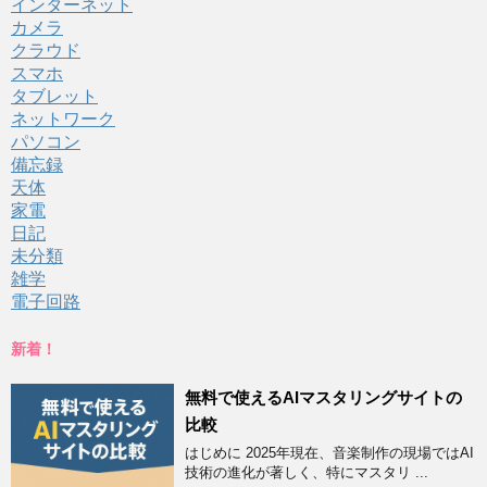
インターネット
カメラ
クラウド
スマホ
タブレット
ネットワーク
パソコン
備忘録
天体
家電
日記
未分類
雑学
電子回路
新着！
無料で使えるAIマスタリングサイトの
比較
はじめに 2025年現在、音楽制作の現場ではAI
技術の進化が著しく、特にマスタリ ...