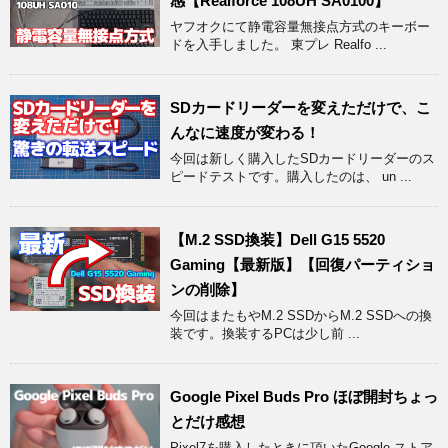
感【Realforce 108UH SA0100】
ヤフオクにて静電容量無接点方式のキーボー
ドを入手しました。 東プレ Realfo ...
SDカードリーダーを変えただけで、こ
んなに速度が変わる！
今回は新しく購入したSDカードリーダーのス
ピードテストです。購入したのは、 un ...
【M.2 SSD換装】Dell G15 5520
Gaming【最新版】【回復パーティショ
ンの削除】
今回はまたもやM.2 SSDからM.2 SSDへの換
装です。換装するPCは少し前 ...
Google Pixel Buds Pro ほぼ開封ちょっ
とだけ感想
Pixel7を購入したときに頂いたGoogle ストア