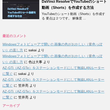
DaVinci ResolveでYouTubeのショート
動画（Shorts）を作成する方法
YouTubeのショート動画（Shorts）を作成す
る 要点は２つです。 解像度 ...
最近のコメント
Windowsフォトビューアで開いた画像の色がおかしい（黄色っぽ
い）の直し方
に
sakai
より
Windowsフォトビューアで開いた画像の色がおかしい（黄色っぽ
い）の直し方
に
色は大事
より
AZ-GTi（AZ-GTe）をステーションモードにして無線LANルーター
に繋ぐ
に
sakai
より
AZ-GTi（AZ-GTe）をステーションモードにして無線LANルーター
に繋ぐ
に
笠井亮
より
AZ-GTi（AZ-GTe）をステーションモードにして無線LANルーター
に繋ぐ
に
笠井亮
より
アーカイブ