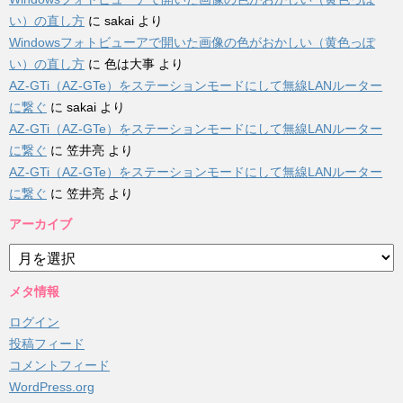
い）の直し方
に
sakai
より
Windowsフォトビューアで開いた画像の色がおかしい（黄色っぽ
い）の直し方
に
色は大事
より
AZ-GTi（AZ-GTe）をステーションモードにして無線LANルーター
に繋ぐ
に
sakai
より
AZ-GTi（AZ-GTe）をステーションモードにして無線LANルーター
に繋ぐ
に
笠井亮
より
AZ-GTi（AZ-GTe）をステーションモードにして無線LANルーター
に繋ぐ
に
笠井亮
より
アーカイブ
ア
ー
カ
メタ情報
イ
ログイン
ブ
投稿フィード
コメントフィード
WordPress.org