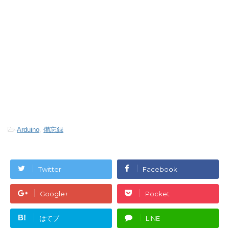
-
Arduino
,
備忘録
Twitter
Facebook
Google+
Pocket
B!
はてブ
LINE