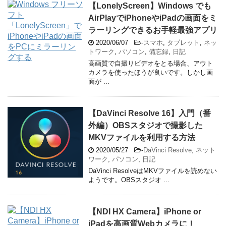
【LonelyScreen】Windows でも
AirPlayでiPhoneやiPadの画面をミ
ラーリングできるお手軽最強アプリ
2020/06/07
-
スマホ
,
タブレット
,
ネッ
トワーク
,
パソコン
,
備忘録
,
日記
高画質で自撮りビデオをとる場合、アウト
カメラを使ったほうが良いです。しかし画
面が ...
【DaVinci Resolve 16】入門（番
外編）OBSスタジオで撮影した
MKVファイルを利用する方法
2020/05/27
-
DaVinci Resolve
,
ネット
ワーク
,
パソコン
,
日記
DaVinci ResolveはMKVファイルを読めない
ようです。OBSスタジオ ...
【NDI HX Camera】iPhone or
iPadを高画質Webカメラに！