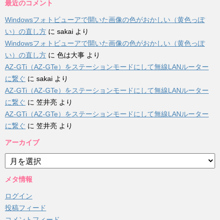
最近のコメント
Windowsフォトビューアで開いた画像の色がおかしい（黄色っぽ
い）の直し方
に
sakai
より
Windowsフォトビューアで開いた画像の色がおかしい（黄色っぽ
い）の直し方
に
色は大事
より
AZ-GTi（AZ-GTe）をステーションモードにして無線LANルーター
に繋ぐ
に
sakai
より
AZ-GTi（AZ-GTe）をステーションモードにして無線LANルーター
に繋ぐ
に
笠井亮
より
AZ-GTi（AZ-GTe）をステーションモードにして無線LANルーター
に繋ぐ
に
笠井亮
より
アーカイブ
ア
ー
カ
メタ情報
イ
ログイン
ブ
投稿フィード
コメントフィード