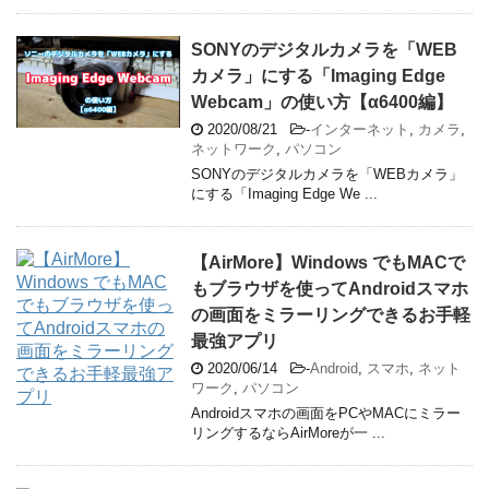
SONYのデジタルカメラを「WEB
カメラ」にする「Imaging Edge
Webcam」の使い方【α6400編】
2020/08/21
-
インターネット
,
カメラ
,
ネットワーク
,
パソコン
SONYのデジタルカメラを「WEBカメラ」
にする「Imaging Edge We ...
【AirMore】Windows でもMACで
もブラウザを使ってAndroidスマホ
の画面をミラーリングできるお手軽
最強アプリ
2020/06/14
-
Android
,
スマホ
,
ネット
ワーク
,
パソコン
Androidスマホの画面をPCやMACにミラー
リングするならAirMoreが一 ...