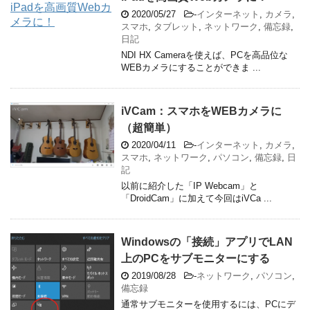
2020/05/27
-
インターネット
,
カメラ
,
スマホ
,
タブレット
,
ネットワーク
,
備忘録
,
日記
NDI HX Cameraを使えば、PCを高品位な
WEBカメラにすることができま ...
iVCam：スマホをWEBカメラに
（超簡単）
2020/04/11
-
インターネット
,
カメラ
,
スマホ
,
ネットワーク
,
パソコン
,
備忘録
,
日
記
以前に紹介した「IP Webcam」と
「DroidCam」に加えて今回はiVCa ...
Windowsの「接続」アプリでLAN
上のPCをサブモニターにする
2019/08/28
-
ネットワーク
,
パソコン
,
備忘録
通常サブモニターを使用するには、PCにデ