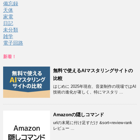
備忘録
天体
家電
日記
未分類
雑学
電子回路
新着！
無料で使えるAIマスタリングサイトの
比較
はじめに 2025年現在、音楽制作の現場ではAI
技術の進化が著しく、特にマスタリ ...
Amazonの隠しコマンド
urlの末尾に付け足すだけ &sort=review-rank
レビュー ...