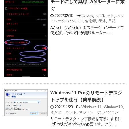
モードにして無線LANルーターに繋
ぐ
2022/02/10
-
スマホ
,
タブレット
,
ネッ
トワーク
,
パソコン
,
備忘録
,
天体
,
日記
AZ-GTi（AZ-GTe）をステーションモードで
使えば、それぞれが無線ルーター ...
Windows 11 Proのリモートデスク
トップを使う（簡単解説）
2021/11/29
-
Windows 11
,
Windows10
,
インターネット
,
ネットワーク
,
パソコン
リモートデスクトップ接続を有効にするに
はPro版のWindowsが必要です。クラ ...