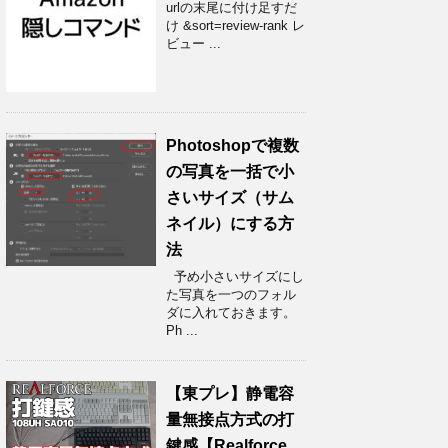
urlの末尾に付け足すだ
け &sort=review-rank レ
ビュー ...
Photoshopで複数
の写真を一括で小
さいサイズ（サム
ネイル）にする方
法
予め小さいサイズにし
た写真を一つのフォル
ダに入れておきます。
Ph ...
【東プレ】静電容
量無接点方式の打
鍵感【Realforce