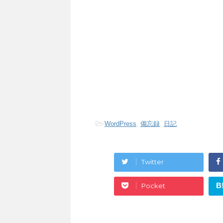
-
WordPress
,
備忘録
,
日記
Twitter
B
Pocket