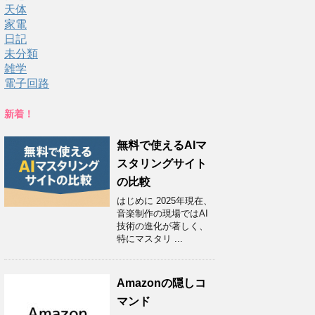
天体
家電
日記
未分類
雑学
電子回路
新着！
無料で使えるAIマ
スタリングサイト
の比較
はじめに 2025年現在、
音楽制作の現場ではAI
技術の進化が著しく、
特にマスタリ ...
Amazonの隠しコ
マンド