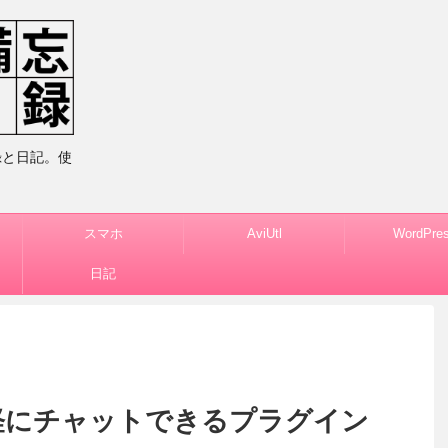
録と日記。使
スマホ
AviUtl
WordPre
日記
t、気軽にチャットできるプラグイン