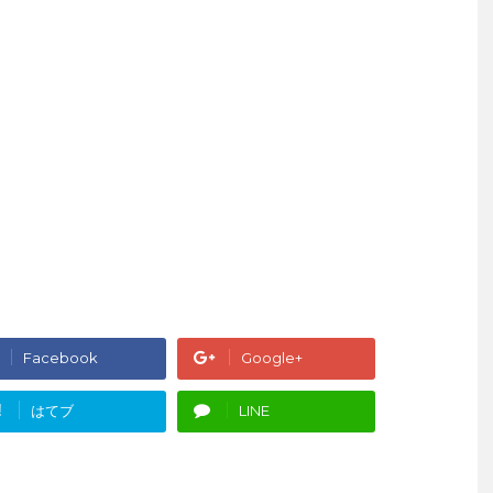
Facebook
Google+
!
はてブ
LINE