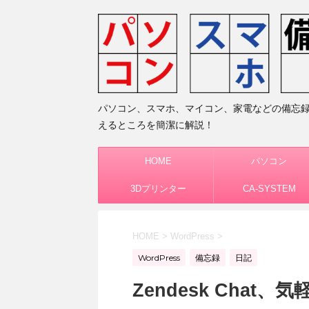
パソコン、スマホ、マイコン、家電などの備忘
えるところを簡潔に解説！
HOME
パソコン
3Dプリンター
CA-SYSTEM
HOME
>
WordPress
>
WordPress
備忘録
日記
Zendesk Cha