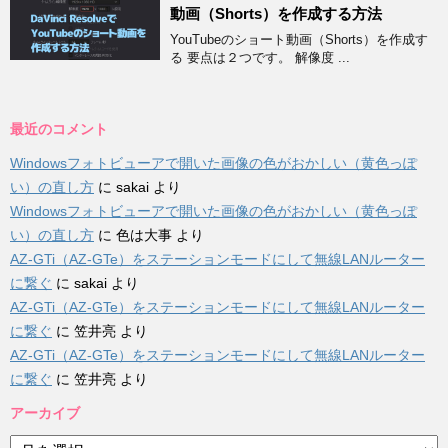
動画（Shorts）を作成する方法
YouTubeのショート動画（Shorts）を作成す
る 要点は２つです。 解像度 ...
最近のコメント
Windowsフォトビューアで開いた画像の色がおかしい（黄色っぽ
い）の直し方
に
sakai
より
Windowsフォトビューアで開いた画像の色がおかしい（黄色っぽ
い）の直し方
に
色は大事
より
AZ-GTi（AZ-GTe）をステーションモードにして無線LANルーター
に繋ぐ
に
sakai
より
AZ-GTi（AZ-GTe）をステーションモードにして無線LANルーター
に繋ぐ
に
笠井亮
より
AZ-GTi（AZ-GTe）をステーションモードにして無線LANルーター
に繋ぐ
に
笠井亮
より
アーカイブ
ア