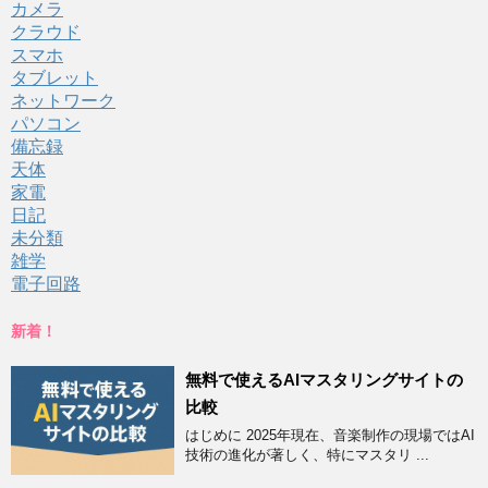
カメラ
クラウド
スマホ
タブレット
ネットワーク
パソコン
備忘録
天体
家電
日記
未分類
雑学
電子回路
新着！
無料で使えるAIマスタリングサイトの
比較
はじめに 2025年現在、音楽制作の現場ではAI
技術の進化が著しく、特にマスタリ ...