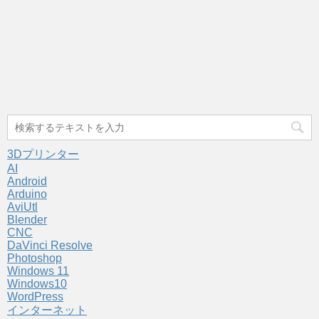
3Dプリンター
AI
Android
Arduino
AviUtl
Blender
CNC
DaVinci Resolve
Photoshop
Windows 11
Windows10
WordPress
インターネット